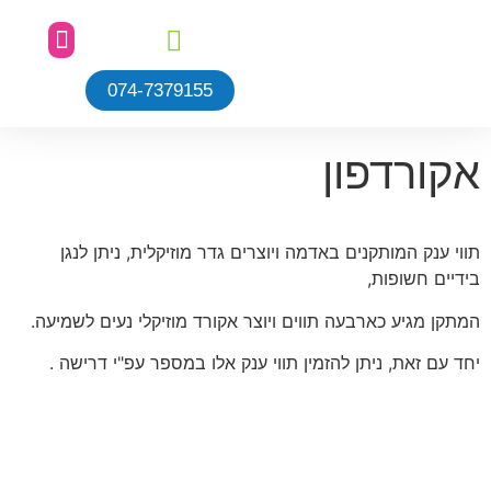
074-7379155
כלי הנגינה שלנו
כתבו עלינו
עמוד הבית
שביל אתגרי
הגן הטבעי
פינת הנצחה
מן התקשורת
קורדפון
ווי ענק המותקנים באדמה ויוצרים גדר מוזיקלית, ניתן לנגן
ידיים חשופות,
מתקן מגיע כארבעה תווים ויוצר אקורד מוזיקלי נעים לשמיעה.
חד עם זאת, ניתן להזמין תווי ענק אלו במספר עפ"י דרישה .