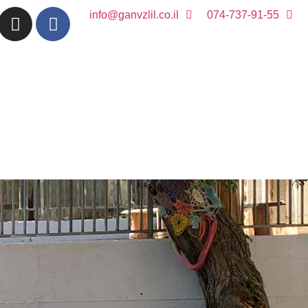
info@ganvzlil.co.il
074-737-91-55