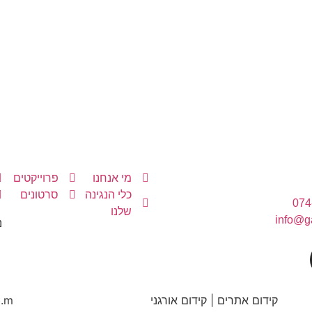
מי אנחנו
פרוייקטים
כלי הנגינה
סרטונים
074
שלנו
info@ga
נ
קידום אתרים | קידום אורגני
b.m