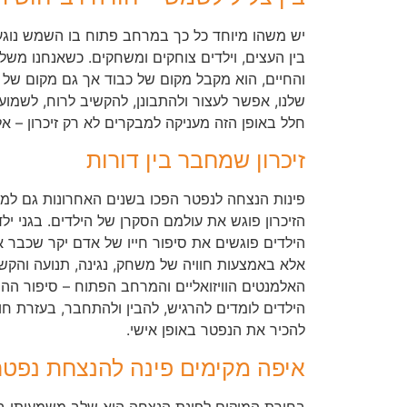
יש משהו מיוחד כל כך במרחב פתוח בו השמש נוגע
בין העצים, וילדים צוחקים ומשחקים. כשאנחנו משל
והחיים, הוא מקבל מקום של כבוד אך גם מקום של 
שלנו, אפשר לעצור ולהתבונן, להקשיב לרוח, לשמוע 
חלל באופן הזה מעניקה למבקרים לא רק זיכרון – א
זיכרון שמחבר בין דורות
פינות הנצחה לנפטר הפכו בשנים האחרונות גם למקו
הזיכרון פוגש את עולמם הסקרן של הילדים. בגני ילד
הילדים פוגשים את סיפור חייו של אדם יקר שכבר אי
אלא באמצעות חוויה של משחק, נגינה, תנועה והקשב
האלמנטים הוויזואליים והמרחב הפתוח – סיפור הה
הילדים לומדים להרגיש, להבין ולהתחבר, בעזרת חוו
להכיר את הנפטר באופן אישי.
איפה מקימים פינה להנצחת נפטר
בחירת המיקום לפינת הנצחה היא שלב משמעותי ב