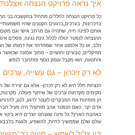
איך נראה פרויקט הנצחה אצלנו?
כל פרויקט הנצחה לחללים מתחיל בהקשבה.בני ה
בזיכרונות, בערכים,ברגעים הקטנים שהיו משמעותיי
אותם לפינה חיה, שתהיה גם מרחב אישי וגם מקום 
ההנצחה לנפטר יכולה לכלול גינת נגינה, פסלים אינ
הלב, או כל אלמנט אחר שמהדהד את דמותו של הנ
מוזיקליים, טבעיים וחושיים – מתוך אמונה שכאשר חו
והתנועה, הוא מקבל עומק נוסף ומתחבר לנפש.
לא רק זיכרון – גם עשייה, ערכים 
הנצחת חלל היא לא רק זיכרון– אלא גם יצירה של הו
מקימים מקדמות ערכים של שיתוף פעולה, סקרנות, א
הן מזמינות את המבקרים לעצור לרגע, לנגן, להרגיש
אדם יקר. האם הנפטר אהב מוזיקה? היה פעיל חברתי
באהבת הארץ? כל פינה שאנחנו יוצרים היא ביטוי אי
עולם שלם שממשיך לחיות, להשפיע, ולגעת בלבבות
בין צליל לשמש – חוויה רב־חושי