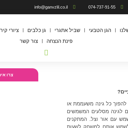
info@ganvzlil.co.il
074-737-91-55
לנו
הגן הטבעי
שביל אתגרי
גן כלבים
ציורי קיר
פינת הנצחה
צור קשר
צרו אי
יים?
 להפוך כל גינה משעממת או
ים לגינה מסלעים המשמשים
שמש עם אור וצל. המתקנים
ם לשמש אותם למשחק לשעות