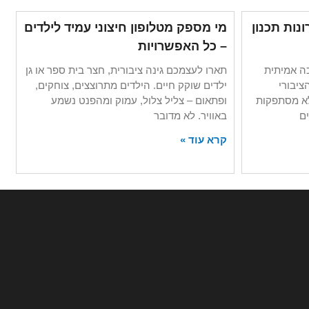
נות תכנון
מי מספק מטלופון חיצוני עמיד לילדים
– כל האפשרויות
ה אמיתית
תארו לעצמכם גינה ציבורית, חצר בית ספר או גן
ציבורי
ילדים שוקק חיים. הילדים מתרוצצים, צוחקים,
לא מסתפקות
ופתאום – צליל צלול, עמוק ומהפנט נשמע
ם
באוויר. לא מדובר
קרא עוד »