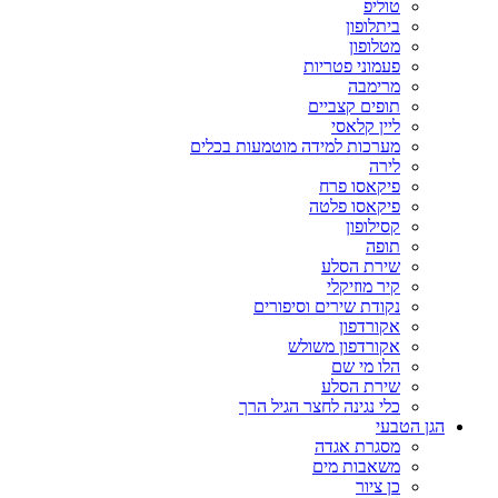
טוליפ
ביתלופון
מטלופון
פעמוני פטריות
מרימבה
תופים קצביים
ליין קלאסי
מערכות למידה מוטמעות בכלים
לירה
פיקאסו פרח
פיקאסו פלטה
קסילופון
תופה
שירת הסלע
קיר מוזיקלי
נקודת שירים וסיפורים
אקורדפון
אקורדפון משולש
הלו מי שם
שירת הסלע
כלי נגינה לחצר הגיל הרך
הגן הטבעי
מסגרת אגדה
משאבות מים
כן ציור