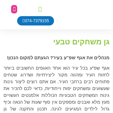
074-7379155
כלי הנגינה שלנו
כתבו עלינו
עמוד הבית
שביל אתגרי
הגן הטבעי
פינת הנצחה
מן התקשורת
ן משחקים טבעי
נהלים את אגף שפ"ע בעיר? הגעתם למקום הנכון!
גף שפ"ע בכל עיר הוא אחד האגפים החשובים ביותר
חזות העיר ומהווה מקור ליצירתיות ושדרוג שטחים
תוחים רבים ברחבי העיר. אם אתם רוצים ליצור גינות
עשועים ומשחקים יפות וייחודיות, כדאי לכם להכיר את
ינות המשחקים הטבעיות הכוללות אלמנטים העשויים
עץ מלא ואבנים ומספקים אין סוף שעות של הנאה וכיף
דול לילדים המגיעים לגינה. תכנון והתקנה של גן